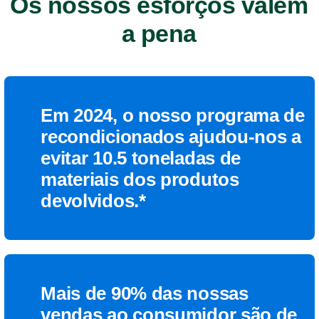
Os nossos esforços valem
a pena
Em 2024, o nosso programa de
recondicionados ajudou-nos a
evitar 10.5 toneladas de
materiais dos produtos
devolvidos.*
Mais de 90% das nossas
vendas ao consumidor são de