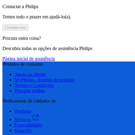
Contactar a Philips
Temos todo o prazer em ajudá-lo(a).
Contate-nos
Procura outra coisa?
Descubra todas as opções de assistência Philips
Página inicial de assistência
Produtos de consumo
Apoio ao cliente
MyPhilips - Registo do produto
Termos e Condições
Procurar pedido
Profissionais de cuidados de
Produtos
Serviços
Especialidades
Soluções