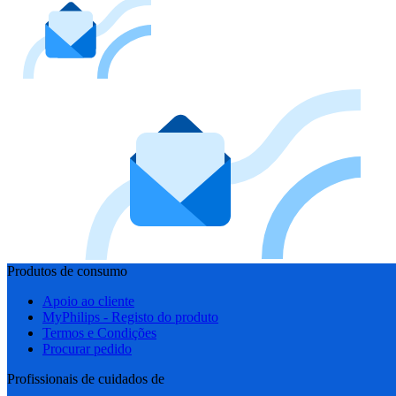
Produtos de consumo
Apoio ao cliente
MyPhilips - Registo do produto
Termos e Condições
Procurar pedido
Profissionais de cuidados de