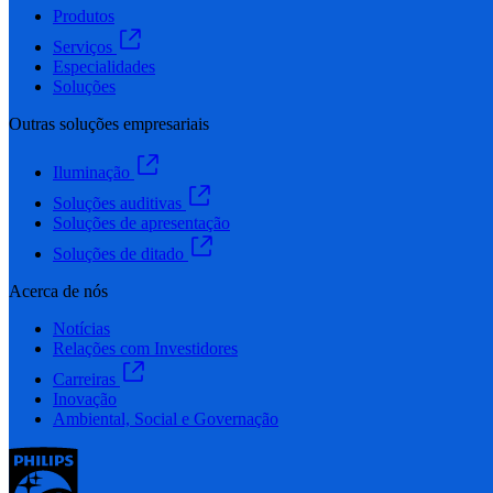
Produtos
Serviços
Especialidades
Soluções
Outras soluções empresariais
Iluminação
Soluções auditivas
Soluções de apresentação
Soluções de ditado
Acerca de nós
Notícias
Relações com Investidores
Carreiras
Inovação
Ambiental, Social e Governação