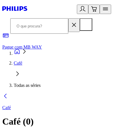
Pague com MB WAY
R
Café
Todas as séries
Café
Café
(
0
)