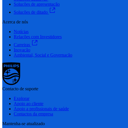
Soluções de apresentação
Soluções de ditado
Acerca de nós
Notícias
Relações com Investidores
Carreiras
Inovação
Ambiental, Social e Governação
Contacto de suporte
Explorar
Apoio ao cliente
Apoio a profissionais de saúde
Contactos da empresa
Mantenha-se atualizado