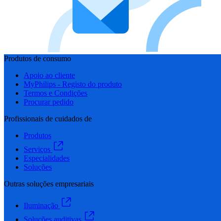
Produtos de consumo
Apoio ao cliente
MyPhilips - Registo do produto
Termos e Condições
Procurar pedido
Profissionais de cuidados de
Produtos
Serviços
Especialidades
Soluções
Outras soluções empresariais
Iluminação
Soluções auditivas