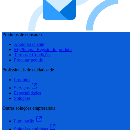
Produtos de consumo
Apoio ao cliente
MyPhilips - Registo do produto
Termos e Condições
Procurar pedido
Profissionais de cuidados de
Produtos
Serviços
Especialidades
Soluções
Outras soluções empresariais
Iluminação
Soluções auditivas