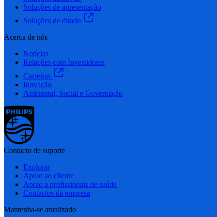
Soluções de apresentação
Soluções de ditado
Acerca de nós
Notícias
Relações com Investidores
Carreiras
Inovação
Ambiental, Social e Governação
Contacto de suporte
Explorar
Apoio ao cliente
Apoio a profissionais de saúde
Contactos da empresa
Mantenha-se atualizado