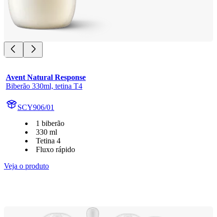
Avent Natural Response
Biberão 330ml, tetina T4
SCY906/01
1 biberão
330 ml
Tetina 4
Fluxo rápido
Veja o produto