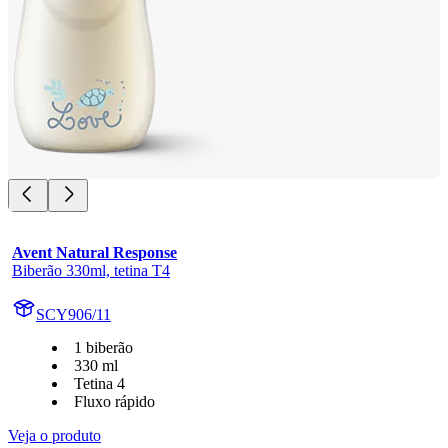
Avent Natural Response
Biberão 330ml, tetina T4
SCY906/11
1 biberão
330 ml
Tetina 4
Fluxo rápido
Veja o produto