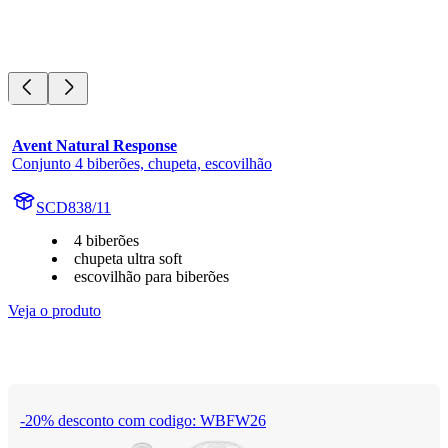
Avent Natural Response
Conjunto 4 biberões, chupeta, escovilhão
SCD838/11
4 biberões
chupeta ultra soft
escovilhão para biberões
Veja o produto
-20% desconto com codigo: WBFW26