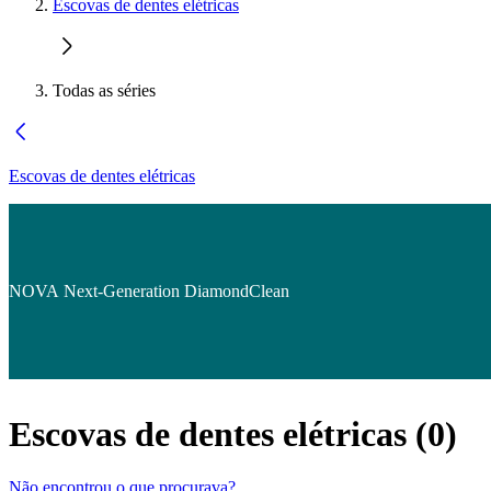
Escovas de dentes elétricas
Todas as séries
Escovas de dentes elétricas
NOVA Next-Generation DiamondClean
Escovas de dentes elétricas
(
0
)
Não encontrou o que procurava?