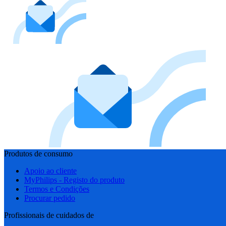
Produtos de consumo
Apoio ao cliente
MyPhilips - Registo do produto
Termos e Condições
Procurar pedido
Profissionais de cuidados de