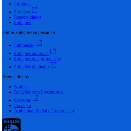
Produtos
Serviços
Especialidades
Soluções
Outras soluções empresariais
Iluminação
Soluções auditivas
Soluções de apresentação
Soluções de ditado
Acerca de nós
Notícias
Relações com Investidores
Carreiras
Inovação
Ambiental, Social e Governação