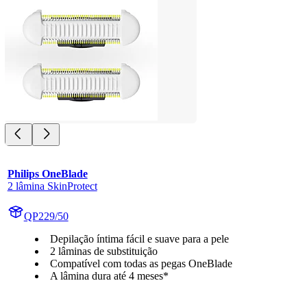
Philips OneBlade
2 lâmina SkinProtect
QP229/50
Depilação íntima fácil e suave para a pele
2 lâminas de substituição
Compatível com todas as pegas OneBlade
A lâmina dura até 4 meses*