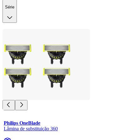
Série
Philips OneBlade
Lâmina de substituição 360