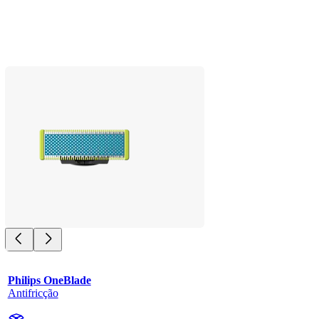
Philips OneBlade
Antifricção