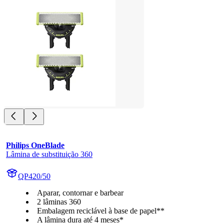
Philips OneBlade
Lâmina de substituição 360
QP420/50
Aparar, contornar e barbear
2 lâminas 360
Embalagem reciclável à base de papel**
A lâmina dura até 4 meses*