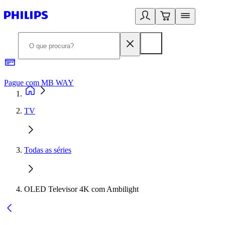
Pague com MB WAY
R
TV
Todas as séries
OLED Televisor 4K com Ambilight