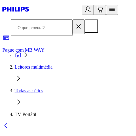
Pague com MB WAY
R
Leitores multimédia
Todas as séries
TV Portátil