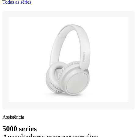
Todas as séries
Assistência
5000 series
Auscultadores over-ear sem fios