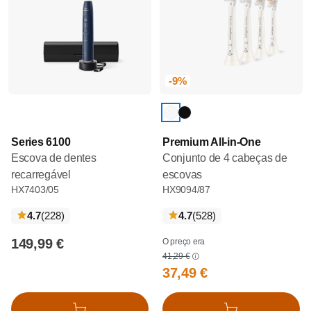
-9%
Series 6100
Premium All-in-One
Escova de dentes
Conjunto de 4 cabeças de
recarregável
escovas
HX7403/05
HX9094/87
críticas
críticas
4.7
(228
)
4.7
(528
)
149,99 €
O preço era
41,29 €
37,49 €