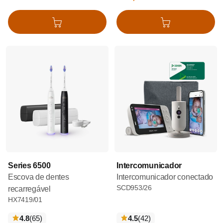
Adicionar ao cesto
Adicionar ao cesto
Series 6500
Intercomunicador
Escova de dentes
Intercomunicador conectado
SCD953/26
recarregável
HX7419/01
críticas
críticas
4.8
(65
)
4.5
(42
)