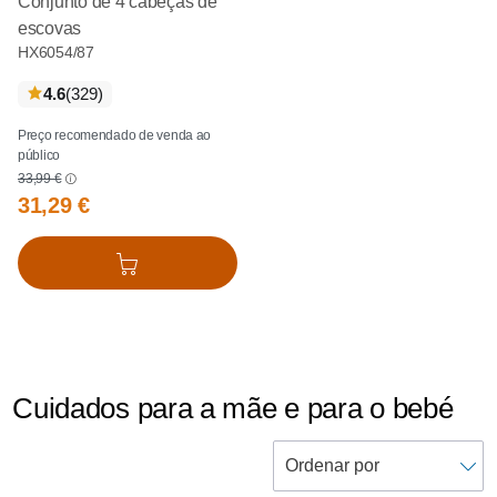
Conjunto de 4 cabeças de
escovas
HX6054/87
críticas
4.6
(329
)
Preço recomendado de venda ao
público
33,99 €
31,29 €
Adicionar ao cesto
Cuidados para a mãe e para o bebé