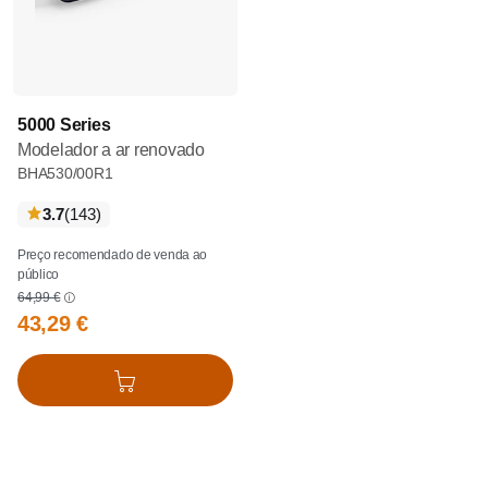
5000 Series
Modelador a ar renovado
BHA530/00R1
críticas
3.7
(143
)
Preço recomendado de venda ao
público
64,99 €
43,29 €
Adicionar ao cesto