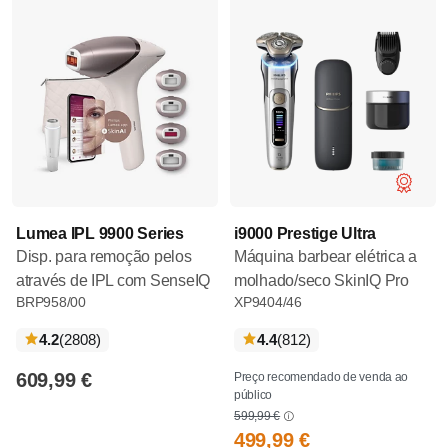
Lumea IPL 9900 Series
i9000 Prestige Ultra
Disp. para remoção pelos
Máquina barbear elétrica a
através de IPL com SenseIQ
molhado/seco SkinIQ Pro
BRP958/00
XP9404/46
críticas
críticas
4.2
(2808
)
4.4
(812
)
609,99 €
Preço recomendado de venda ao
público
599,99 €
499,99 €