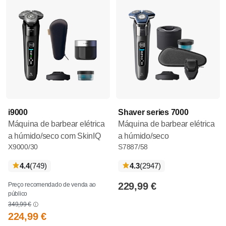
i9000
Shaver series 7000
Máquina de barbear elétrica
Máquina de barbear elétrica
a húmido/seco com SkinIQ
a húmido/seco
X9000/30
S7887/58
críticas
críticas
4.4
(749
)
4.3
(2947
)
229,99 €
Preço recomendado de venda ao
público
349,99 €
224,99 €