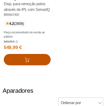
Disp. para remoção pelos
através de IPL com SenseIQ
BRI947/00
críticas
4.2
(2808
)
Preço recomendado de venda ao
público
569,99 €
549,99 €
Adicionar ao cesto
Aparadores