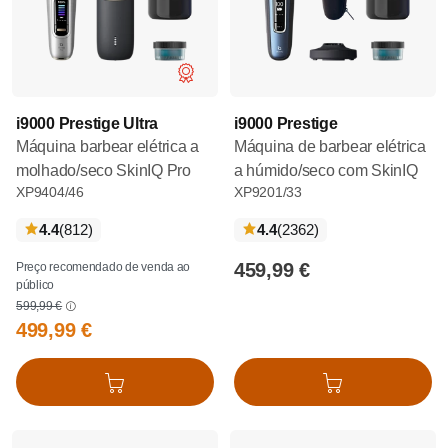
i9000 Prestige Ultra
i9000 Prestige
Máquina barbear elétrica a
Máquina de barbear elétrica
molhado/seco SkinIQ Pro
a húmido/seco com SkinIQ
XP9404/46
XP9201/33
críticas
críticas
4.4
(812
)
4.4
(2362
)
459,99 €
Preço recomendado de venda ao
público
599,99 €
499,99 €
Adicionar ao cesto
Adicionar ao cesto