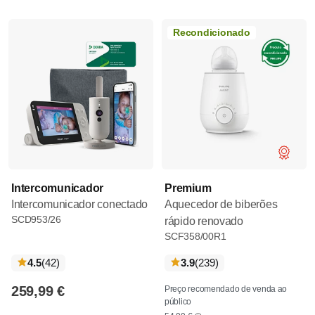
Recondicionado
Intercomunicador
Premium
Intercomunicador conectado
Aquecedor de biberões
SCD953/26
rápido renovado
SCF358/00R1
críticas
críticas
4.5
(42
)
3.9
(239
)
259,99 €
Preço recomendado de venda ao
público