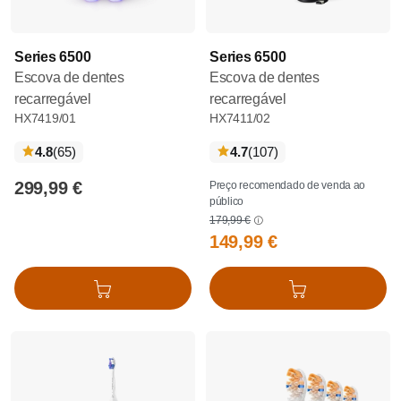
Series 6500
Series 6500
Escova de dentes
Escova de dentes
recarregável
recarregável
HX7419/01
HX7411/02
críticas
críticas
4.8
(65
)
4.7
(107
)
299,99 €
Preço recomendado de venda ao
público
179,99 €
149,99 €
Adicionar ao cesto
Adicionar ao cesto