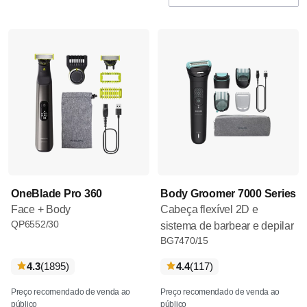
OneBlade Pro 360
Body Groomer 7000 Series
Face + Body
Cabeça flexível 2D e
QP6552/30
sistema de barbear e depilar
BG7470/15
críticas
críticas
4.3
(1895
)
4.4
(117
)
Preço recomendado de venda ao
Preço recomendado de venda ao
público
público