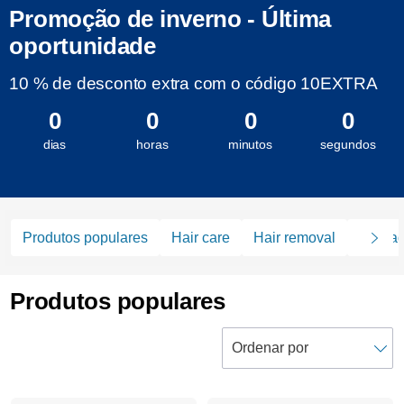
Promoção de inverno - Última
oportunidade
10 % de desconto extra com o código 10EXTRA
0
0
0
0
dias
horas
minutos
segundos
Produtos populares
Hair care
Hair removal
Aparad
Produtos populares