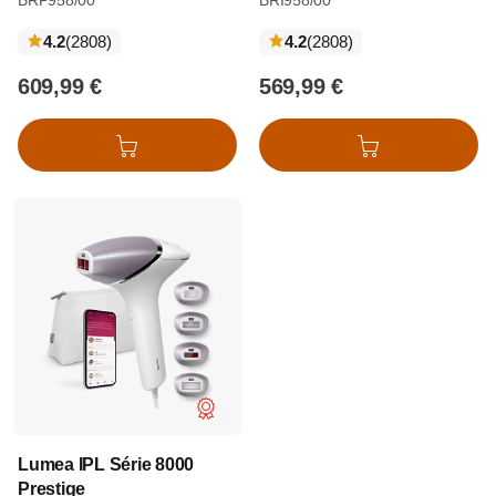
BRP958/00
BRI958/00
críticas
críticas
4.2
(2808
)
4.2
(2808
)
609,99 €
569,99 €
Adicionar ao cesto
Adicionar ao cesto
Lumea IPL Série 8000
Prestige