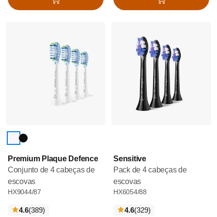
Adicionar ao cesto
Adicionar ao cesto
Premium Plaque Defence
Sensitive
Conjunto de 4 cabeças de
Pack de 4 cabeças de
escovas
escovas
HX9044/87
HX6054/88
críticas
críticas
4.6
(389
)
4.6
(329
)