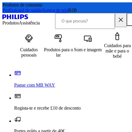
Produtos de consumo
Profissional de saúde
Acerca de nós
B2B
Produtos
Assistência
Cuidados para
Cuidados
Produtos para o
Som e imagem
mãe e para o
pessoais
lar
bebé
Pague com MB WAY
Regista-te e recebe £10 de desconto
Portes grátis a partir de 40€