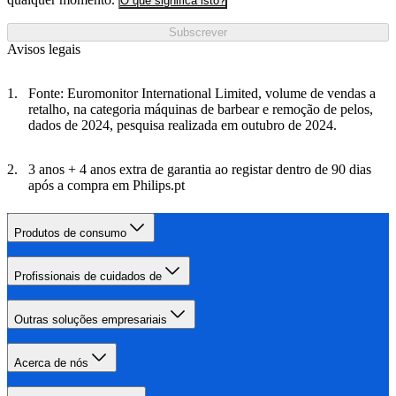
O que significa isto?
Subscrever
Avisos legais
Fonte: Euromonitor International Limited, volume de vendas a
retalho, na categoria máquinas de barbear e remoção de pelos,
dados de 2024, pesquisa realizada em outubro de 2024.
3 anos + 4 anos extra de garantia ao registar dentro de 90 dias
após a compra em Philips.pt
vs. água no cartucho
Produtos de consumo
Profissionais de cuidados de
Outras soluções empresariais
Acerca de nós