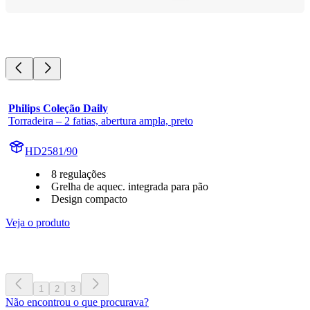
Philips Coleção Daily
Torradeira – 2 fatias, abertura ampla, preto
HD2581/90
8 regulações
Grelha de aquec. integrada para pão
Design compacto
Veja o produto
1
2
3
Não encontrou o que procurava?