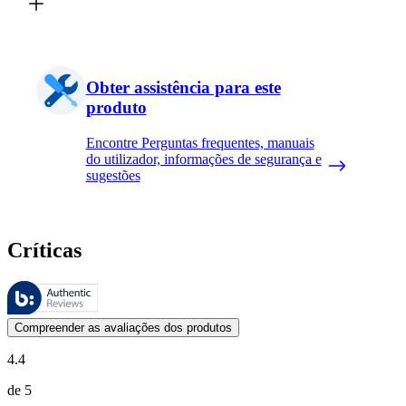
Obter assistência para este
produto
Encontre Perguntas frequentes, manuais
do utilizador, informações de segurança e
sugestões
Críticas
Estas avaliações são geridas pela Bazaarvoice e estão em conformidad
As opiniões dos clientes na forma de classificação do produto com es
Compreender as avaliações dos produtos
4.4
de 5