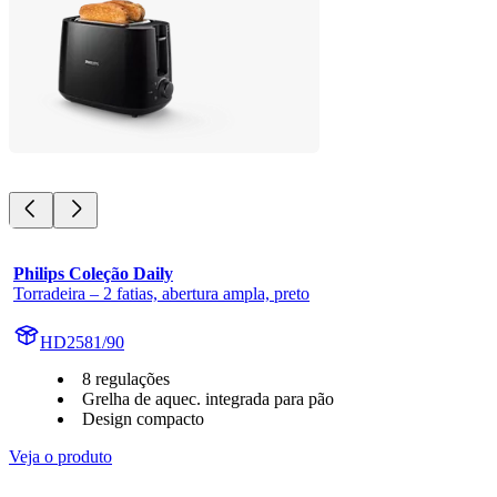
Philips Coleção Daily
Torradeira – 2 fatias, abertura ampla, preto
HD2581/90
8 regulações
Grelha de aquec. integrada para pão
Design compacto
Veja o produto