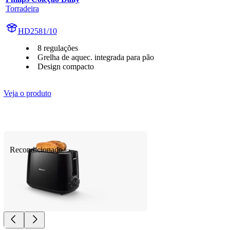
Torradeira
HD2581/10
8 regulações
Grelha de aquec. integrada para pão
Design compacto
Veja o produto
Recondicionado