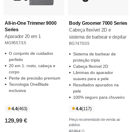
All-in-One Trimmer 9000
Body Groomer 7000 Series
Series
Cabeça flexível 2D e
Aparador 20 em 1
sistema de barbear e depilar
MG9557/15
BG7470/15
O conjunto de cuidados
Sistema de barbear de
perfeito
proteção tripla
20 em 1: rosto, cabeça e
Cabeça flexível 2D
corpo
Lâminas do aparador
Pente de precisão premium
suaves para a pele
Tecnologia OneBlade
Resultados apurados na
exclusiva
pele
100% seguro para chuveiro
críticas
críticas
4.4
(463
)
4.4
(117
)
129,99 €
Preço recomendado de venda ao
público
87,99 €