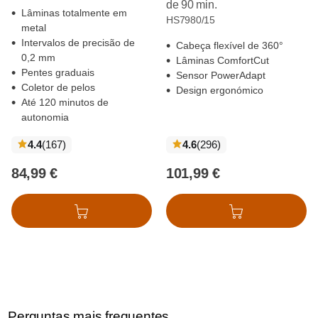
de 90 min.
Lâminas totalmente em
HS7980/15
metal
Intervalos de precisão de
Cabeça flexível de 360°
0,2 mm
Lâminas ComfortCut
Pentes graduais
Sensor PowerAdapt
Coletor de pelos
Design ergonómico
Até 120 minutos de
autonomia
críticas
críticas
4.4
(167
)
4.6
(296
)
84,99 €
101,99 €
Adicionar ao cesto
Adicionar ao cesto
Perguntas mais frequentes