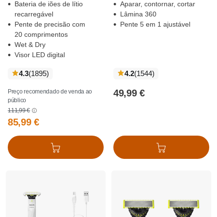
Bateria de iões de lítio
Aparar, contornar, cortar
recarregável
Lâmina 360
Pente de precisão com
Pente 5 em 1 ajustável
20 comprimentos
Wet & Dry
Visor LED digital
críticas
críticas
4.3
(1895
)
4.2
(1544
)
49,99 €
Preço recomendado de venda ao
público
111,99 €
85,99 €
Adicionar ao cesto
Adicionar ao cesto