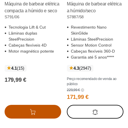
Máquina de barbear elétrica
Máquina de barbear elétrica
compacta a húmido e seco
a húmido/seco
S791/06
S7887/58
Tecnologia Lift & Cut
Revestimento Nano
Lâminas duplas
SkinGlide
SteelPrecision
Lâminas SteelPrecision
Cabeças flexíveis 4D
Sensor Motion Control
Motor magnético potente
Cabeças flexíveis 360-D
Garantia até 5 anos*****
críticas
críticas
4.1
(15
)
4.3
(2947
)
179,99 €
Preço recomendado de venda ao
público
229,99 €
171,99 €
Adicionar ao cesto
Receber
notificações