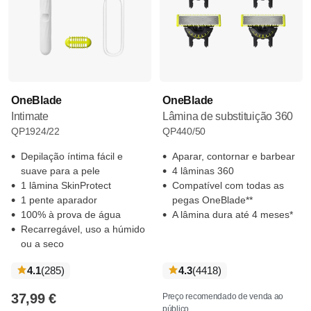
OneBlade
OneBlade
Intimate
Lâmina de substituição 360
QP1924/22
QP440/50
Depilação íntima fácil e
Aparar, contornar e barbear
suave para a pele
4 lâminas 360
1 lâmina SkinProtect
Compatível com todas as
1 pente aparador
pegas OneBlade**
100% à prova de água
A lâmina dura até 4 meses*
Recarregável, uso a húmido
ou a seco
críticas
críticas
4.1
(285
)
4.3
(4418
)
37,99 €
Preço recomendado de venda ao
público