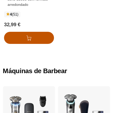
arredondado
críticas
4
(51
)
32,99 €
Adicionar ao cesto
Máquinas de Barbear