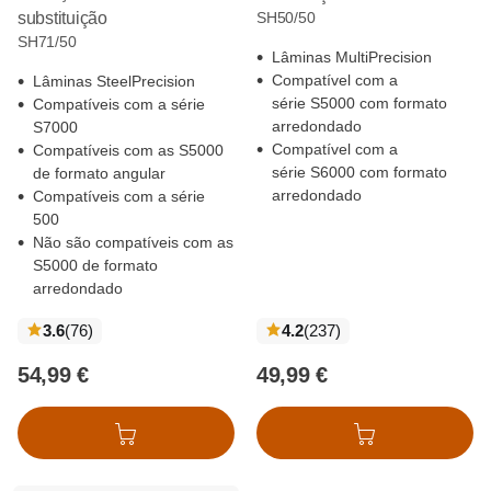
substituição
SH50/50
SH71/50
Lâminas MultiPrecision
Compatível com a
Lâminas SteelPrecision
série S5000 com formato
Compatíveis com a série
arredondado
S7000
Compatível com a
Compatíveis com as S5000
série S6000 com formato
de formato angular
arredondado
Compatíveis com a série
500
Não são compatíveis com as
S5000 de formato
arredondado
críticas
críticas
3.6
(76
)
4.2
(237
)
54,99 €
49,99 €
Adicionar ao cesto
Adicionar ao cesto