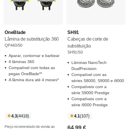
OneBlade
SH91
Lâmina de substituição 360
Cabeças de corte de
QP440/50
substituição
SH91/50
Aparar, contornar e barbear
4 lâminas 360
Lâminas NanoTech
Compatível com todas as
DualPrecision
pegas OneBlade**
Compatível com as
A lâmina dura até 4 meses*
séries S8000, S9000 e i9000
Compatíveis com a
série S9000 Prestige
Compatíveis com a
série i9000 Prestige
críticas
críticas
4.3
(4418
)
4.1
(107
)
64,99 €
Preço recomendado de venda ao