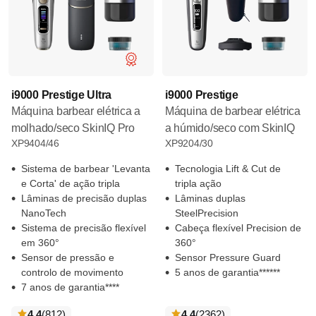
i9000 Prestige Ultra
i9000 Prestige
Máquina barbear elétrica a
Máquina de barbear elétrica
molhado/seco SkinIQ Pro
a húmido/seco com SkinIQ
XP9404/46
XP9204/30
Sistema de barbear 'Levanta
Tecnologia Lift & Cut de
e Corta' de ação tripla
tripla ação
Lâminas de precisão duplas
Lâminas duplas
NanoTech
SteelPrecision
Sistema de precisão flexível
Cabeça flexível Precision de
em 360°
360°
Sensor de pressão e
Sensor Pressure Guard
controlo de movimento
5 anos de garantia******
7 anos de garantia****
críticas
críticas
4.4
(812
)
4.4
(2362
)