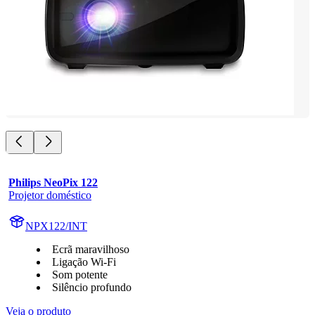
Philips NeoPix 122
Projetor doméstico
NPX122/INT
Ecrã maravilhoso
Ligação Wi-Fi
Som potente
Silêncio profundo
Veja o produto