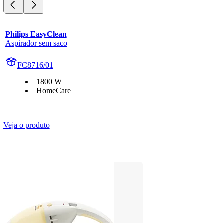
Philips EasyClean
Aspirador sem saco
FC8716/01
1800 W
HomeCare
Veja o produto