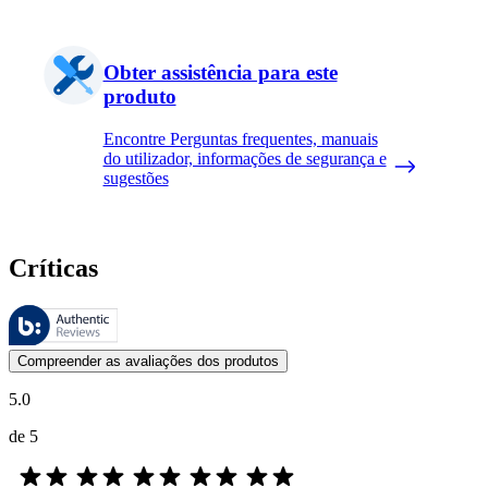
Obter assistência para este
produto
Encontre Perguntas frequentes, manuais
do utilizador, informações de segurança e
sugestões
Críticas
Estas avaliações são geridas pela Bazaarvoice e estão em conformidad
As opiniões dos clientes na forma de classificação do produto com es
Compreender as avaliações dos produtos
5.0
de 5