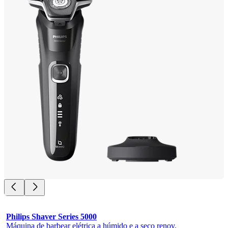
Philips Shaver Series 5000
Máquina de barbear elétrica a húmido e a seco renov.