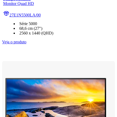
Monitor Quad HD
27E1N5500LA/00
Série 5000
68,6 cm (27")
2560 x 1440 (QHD)
Veja o produto