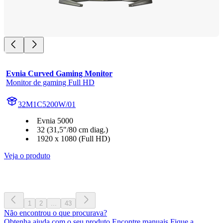
Evnia Curved Gaming Monitor
Monitor de gaming Full HD
32M1C5200W/01
Evnia 5000
32 (31,5"/80 cm diag.)
1920 x 1080 (Full HD)
Veja o produto
1
2
...
43
Não encontrou o que procurava?
Obtenha ajuda com o seu produto Encontre manuais Fique a