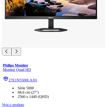
Philips Monitor
Monitor Quad HD
27E1N5500LA/01
Série 5000
68,6 cm (27")
2560 x 1440 (QHD)
Veja o produto