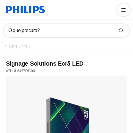
O que procura?
Série Linha L
Signage Solutions Ecrã LED
47HUL6467DP/00