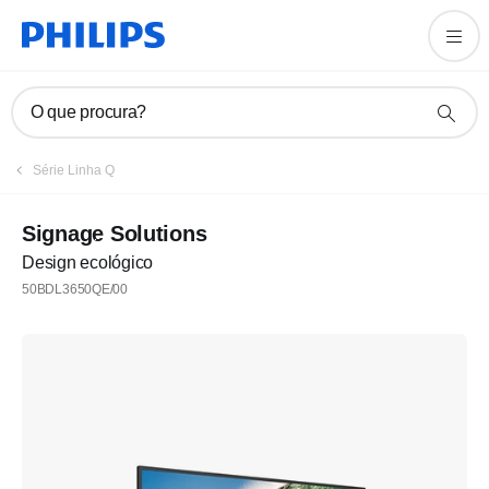
O que procura?
Série Linha Q
Signage Solutions
Design ecológico
50BDL3650QE/00