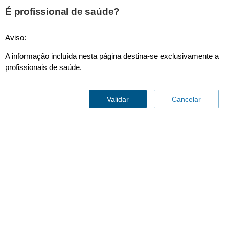
É profissional de saúde?
Aviso:
Consejos de Expertos
A informação incluída nesta página destina-se exclusivamente a
profissionais de saúde.
Validar
Cancelar
Descubra o que os
especialistas e pacientes
dizem, e aprender mais
sobre o impacto que teve
sobre o seu tratamento