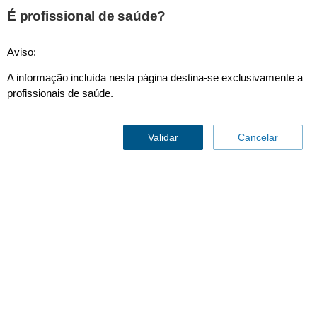
É profissional de saúde?
Aviso:
Oxigénio
A informação incluída nesta página destina-se exclusivamente a
profissionais de saúde.
Validar
Cancelar
Liberdade e flexibilidade.
Sua terapia de oxigênio
garantida
Contacte-nos