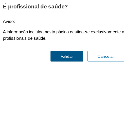
É profissional de saúde?
Aviso:
A informação incluída nesta página destina-se exclusivamente a
Sistemas de oxigénio domicialiários
profissionais de saúde.
Validar
Cancelar
Concentrador de Oxigênio EverFlo