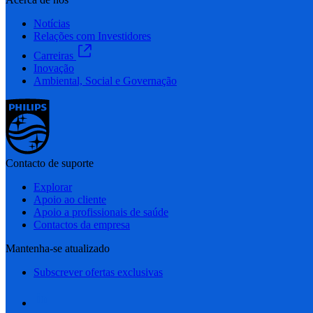
Notícias
Relações com Investidores
Carreiras
Inovação
Ambiental, Social e Governação
Contacto de suporte
Explorar
Apoio ao cliente
Apoio a profissionais de saúde
Contactos da empresa
Mantenha-se atualizado
Subscrever ofertas exclusivas