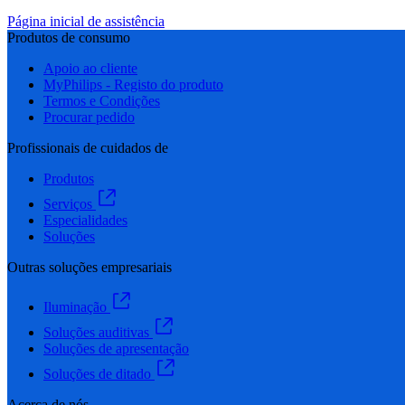
Página inicial de assistência
Produtos de consumo
Apoio ao cliente
MyPhilips - Registo do produto
Termos e Condições
Procurar pedido
Profissionais de cuidados de
Produtos
Serviços
Especialidades
Soluções
Outras soluções empresariais
Iluminação
Soluções auditivas
Soluções de apresentação
Soluções de ditado
Acerca de nós