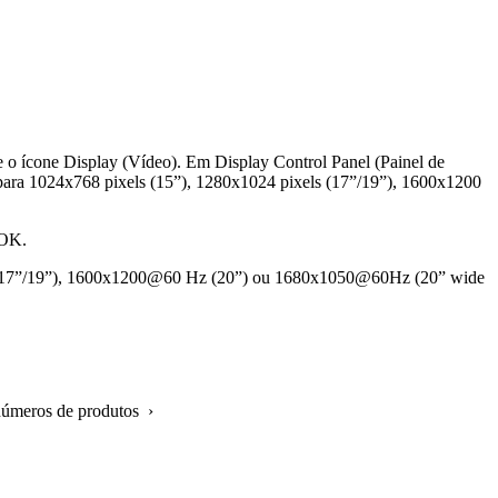
e o ícone Display (Vídeo). Em Display Control Panel (Painel de
te para 1024x768 pixels (15”), 1280x1024 pixels (17”/19”), 1600x1200
 OK.
 Hz (17”/19”), 1600x1200@60 Hz (20”) ou 1680x1050@60Hz (20” wide
números de produtos ›