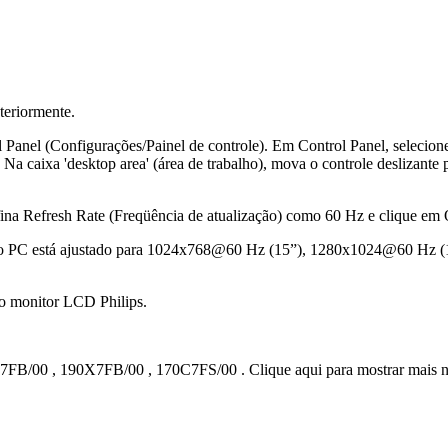
teriormente.
l Panel (Configurações/Painel de controle). Em Control Panel, selecion
). Na caixa 'desktop area' (área de trabalho), mova o controle deslizan
fina Refresh Rate (Freqüência de atualização) como 60 Hz e clique em
car se o PC está ajustado para 1024x768@60 Hz (15”), 1280x1024@60
 o monitor LCD Philips.
7FB/00
,
190X7FB/00
,
170C7FS/00
.
Clique aqui para mostrar mais 