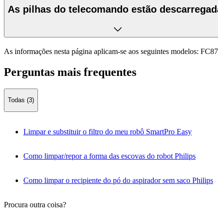
As pilhas do telecomando estão descarregad
As informações nesta página aplicam-se aos seguintes modelos:
FC87
Perguntas mais frequentes
Todas (3)
Limpar e substituir o filtro do meu robô SmartPro Easy
Como limpar/repor a forma das escovas do robot Philips
Como limpar o recipiente do pó do aspirador sem saco Philips
Procura outra coisa?