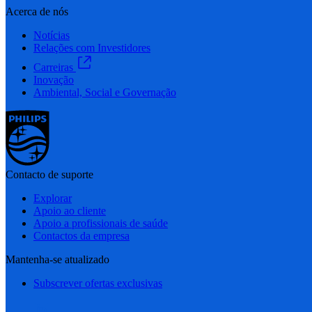
Acerca de nós
Notícias
Relações com Investidores
Carreiras
Inovação
Ambiental, Social e Governação
Contacto de suporte
Explorar
Apoio ao cliente
Apoio a profissionais de saúde
Contactos da empresa
Mantenha-se atualizado
Subscrever ofertas exclusivas