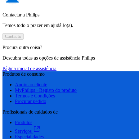
Contactar a Philips
Temos todo o prazer em ajudá-lo(a).
Contacto
Procura outra coisa?
Descubra todas as opções de assistência Philips
Página inicial de assistência
Produtos de consumo
Apoio ao cliente
MyPhilips - Registo do produto
Termos e Condições
Procurar pedido
Profissionais de cuidados de
Produtos
Serviços
Especialidades