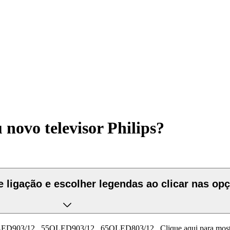
novo televisor Philips?
e ligação e escolher legendas ao clicar nas op
ED903/12
,
55OLED903/12
,
65OLED803/12
.
Clique aqui para mos