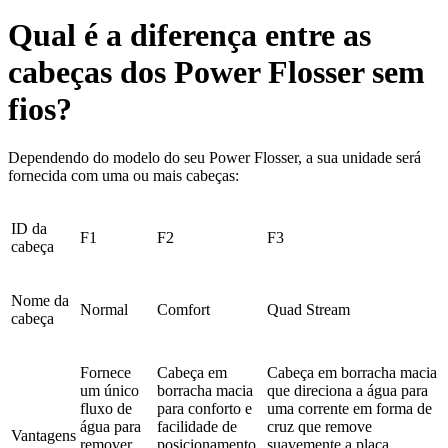
Qual é a diferença entre as
cabeças dos Power Flosser sem
fios?
Dependendo do modelo do seu Power Flosser, a sua unidade será
fornecida com uma ou mais cabeças:
ID
da
F1
F2
F3
cabeça
Nome da
Normal
Comfort
Quad Stream
cabeça
Fornece
Cabeça em
Cabeça em borracha macia
um
único
borracha macia
que direciona a água para
fluxo de
para
conforto e
uma corrente em forma de
água para
facilidade de
cruz que remove
Vantagens
remover
posicionamento
suavemente a placa