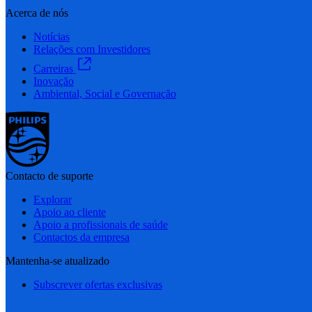
Acerca de nós
Notícias
Relações com Investidores
Carreiras
Inovação
Ambiental, Social e Governação
Contacto de suporte
Explorar
Apoio ao cliente
Apoio a profissionais de saúde
Contactos da empresa
Mantenha-se atualizado
Subscrever ofertas exclusivas