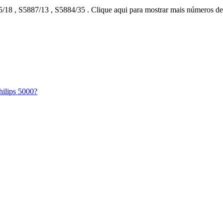
5/18
,
S5887/13
,
S5884/35
.
Clique aqui para mostrar mais números de
hilips 5000?