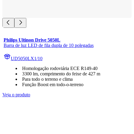
Philips Ultinon Drive 5050L
Barra de luz LED de fila dupla de 10 polegadas
UD5050LX1/10
Homologação rodoviária ECE R149-40
3300 lm, comprimento do feixe de 427 m
Para todo o terreno e clima
Função Boost em todo-o-terreno
Veja o produto