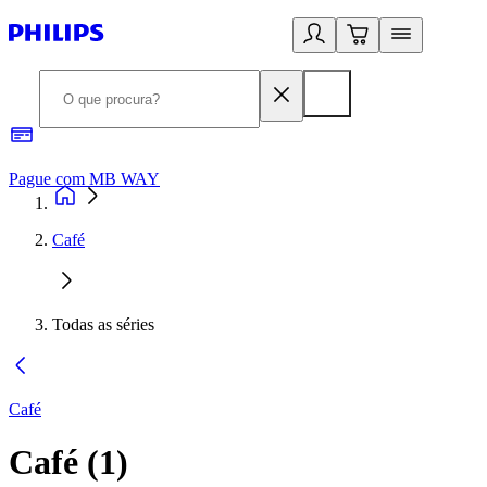
Pague com MB WAY
R
Café
Todas as séries
Café
Café
(
1
)