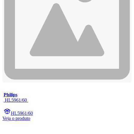
Philips
 HL5961/60 
HL5961/60
Veja o produto