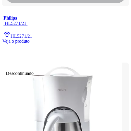
Philips
 HL5271/21 
HL5271/21
Veja o produto
Descontinuado