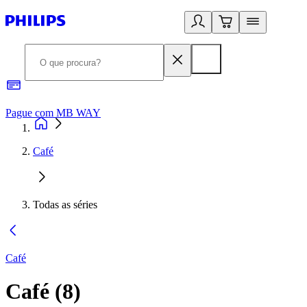
Pague com MB WAY
R
Café
Todas as séries
Café
Café
(
8
)