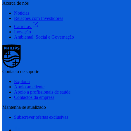
Acerca de nós
Notícias
Relações com Investidores
Carreiras
Inovação
Ambiental, Social e Governação
Contacto de suporte
Explorar
Apoio ao cliente
Apoio a profissionais de saúde
Contactos da empresa
Mantenha-se atualizado
Subscrever ofertas exclusivas