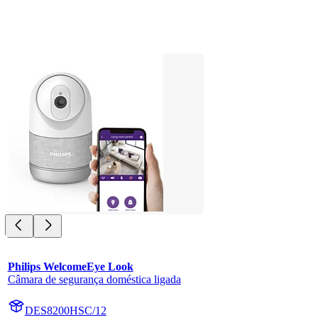
Philips WelcomeEye Look
Câmara de segurança doméstica ligada
DES8200HSC/12