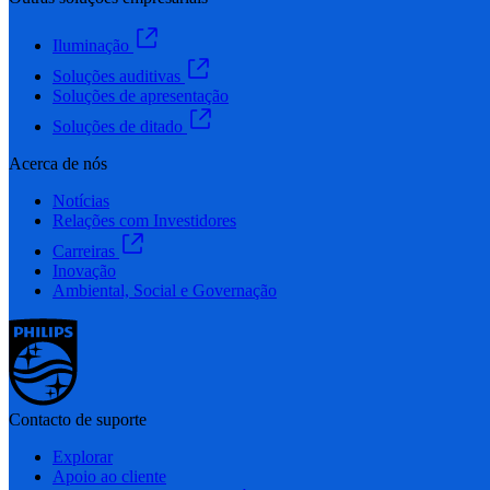
Iluminação
Soluções auditivas
Soluções de apresentação
Soluções de ditado
Acerca de nós
Notícias
Relações com Investidores
Carreiras
Inovação
Ambiental, Social e Governação
Contacto de suporte
Explorar
Apoio ao cliente