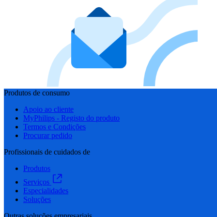
Produtos de consumo
Apoio ao cliente
MyPhilips - Registo do produto
Termos e Condições
Procurar pedido
Profissionais de cuidados de
Produtos
Serviços
Especialidades
Soluções
Outras soluções empresariais