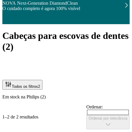
NOVA Next-Generation DiamondClean
O cuidado completo é agora 100% visível
Cabeças para escovas de dentes
(
2
)
Todos os filtros
2
Em stock na Philips (2)
Ordenar:
1–2 de 2 resultados
Ordenar por relevância