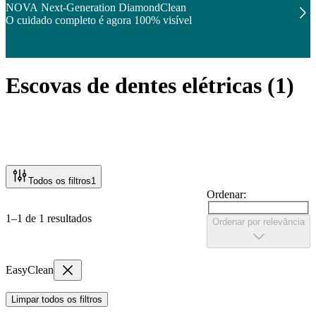
NOVA Next-Generation DiamondClean
O cuidado completo é agora 100% visível
Escovas de dentes elétricas
(
1
)
Todos os filtros
1
Ordenar:
1–1 de 1 resultados
Ordenar por relevância
EasyClean
Limpar todos os filtros