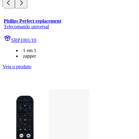
Philips Perfect replacement
Telecomando universal
SRP1001/10
1 em 1
zapper
Veja o produto