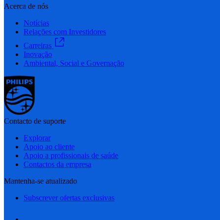
Acerca de nós
Notícias
Relações com Investidores
Carreiras
Inovação
Ambiental, Social e Governação
Contacto de suporte
Explorar
Apoio ao cliente
Apoio a profissionais de saúde
Contactos da empresa
Mantenha-se atualizado
Subscrever ofertas exclusivas