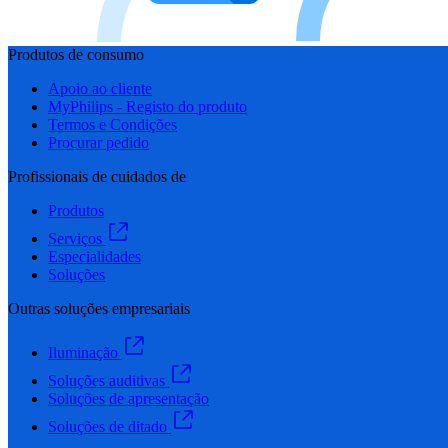
Produtos de consumo
Apoio ao cliente
MyPhilips - Registo do produto
Termos e Condições
Procurar pedido
Profissionais de cuidados de
Produtos
Serviços
Especialidades
Soluções
Outras soluções empresariais
Iluminação
Soluções auditivas
Soluções de apresentação
Soluções de ditado