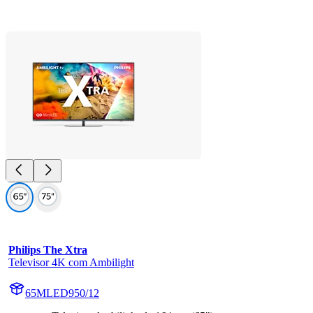
Philips The Xtra
Televisor 4K com Ambilight
65MLED950/12