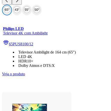
Philips LED
Televisor 4K com Ambilight
65PUS8100/12
Televisor Ambilight de 164 cm (65")
LED 4K
HDR10+
Dolby Atmos e DTS:X
Veja o produto