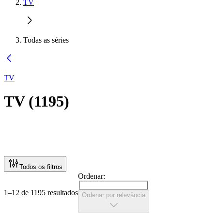
TV
Todas as séries
TV
TV
(
1195
)
Todos os filtros
Ordenar:
1–12 de 1195 resultados
Ordenar por relevância