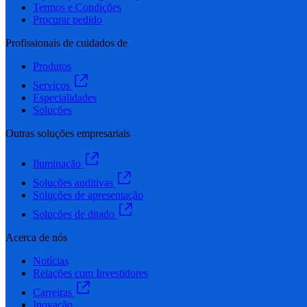
Termos e Condições
Procurar pedido
Profissionais de cuidados de
Produtos
Serviços
Especialidades
Soluções
Outras soluções empresariais
Iluminação
Soluções auditivas
Soluções de apresentação
Soluções de ditado
Acerca de nós
Notícias
Relações com Investidores
Carreiras
Inovação