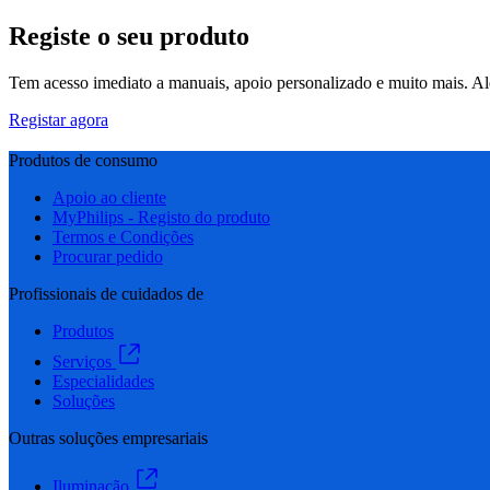
Registe o seu produto
Tem acesso imediato a manuais, apoio personalizado e muito mais. Alé
Registar agora
Produtos de consumo
Apoio ao cliente
MyPhilips - Registo do produto
Termos e Condições
Procurar pedido
Profissionais de cuidados de
Produtos
Serviços
Especialidades
Soluções
Outras soluções empresariais
Iluminação