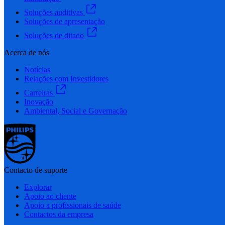
Soluções auditivas
Soluções de apresentação
Soluções de ditado
Acerca de nós
Notícias
Relações com Investidores
Carreiras
Inovação
Ambiental, Social e Governação
Contacto de suporte
Explorar
Apoio ao cliente
Apoio a profissionais de saúde
Contactos da empresa