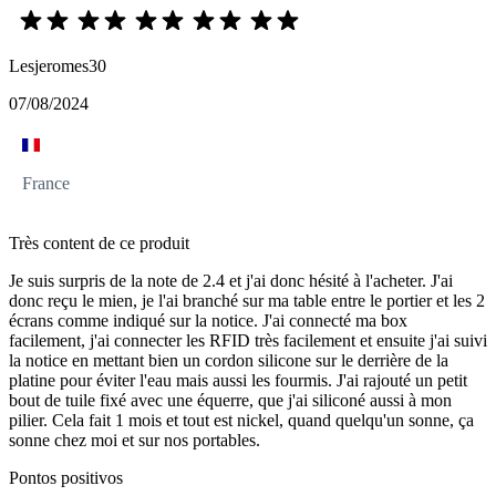
Lesjeromes30
07/08/2024
France
Très content de ce produit
Je suis surpris de la note de 2.4 et j'ai donc hésité à l'acheter. J'ai
donc reçu le mien, je l'ai branché sur ma table entre le portier et les 2
écrans comme indiqué sur la notice. J'ai connecté ma box
facilement, j'ai connecter les RFID très facilement et ensuite j'ai suivi
la notice en mettant bien un cordon silicone sur le derrière de la
platine pour éviter l'eau mais aussi les fourmis. J'ai rajouté un petit
bout de tuile fixé avec une équerre, que j'ai siliconé aussi à mon
pilier. Cela fait 1 mois et tout est nickel, quand quelqu'un sonne, ça
sonne chez moi et sur nos portables.
Pontos positivos