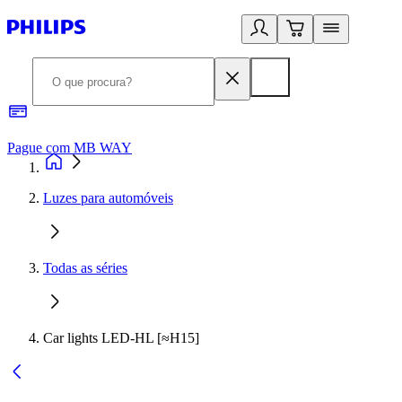
Pague com MB WAY
R
Luzes para automóveis
Todas as séries
Car lights LED-HL [≈H15]