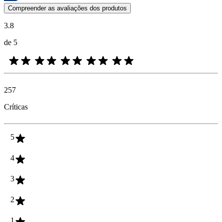
As opiniões dos clientes na forma de classificação do produto com es
Compreender as avaliações dos produtos
3.8
de 5
257
Críticas
5
4
3
2
1