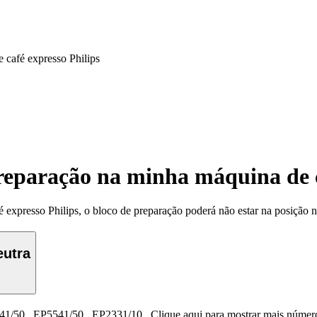
 café expresso Philips
preparação na minha máquina de c
 expresso Philips, o bloco de preparação poderá não estar na posição n
eutra
41/50
,
EP5541/50
,
EP2331/10
.
Clique aqui para mostrar mais númer