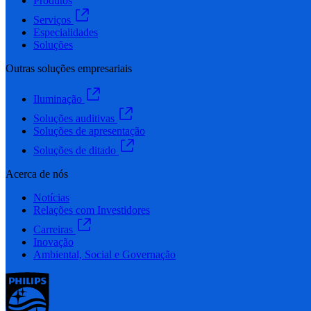
Produtos
Serviços
Especialidades
Soluções
Outras soluções empresariais
Iluminação
Soluções auditivas
Soluções de apresentação
Soluções de ditado
Acerca de nós
Notícias
Relações com Investidores
Carreiras
Inovação
Ambiental, Social e Governação