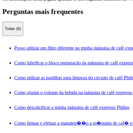
Perguntas mais frequentes
Todas (6)
Posso utilizar um filtro diferente na minha máquina de café exp
Como lubrificar o bloco preparação da máquina de café express
Como utilizar as pastilhas para limpeza do circuito de café Phil
Como ajustar o volume da bebida na máquina de café expresso 
Como descalcificar a minha máquina de café expresso Philips
Como limpar e efetuar a manuten��o a m�quina de caf� exp