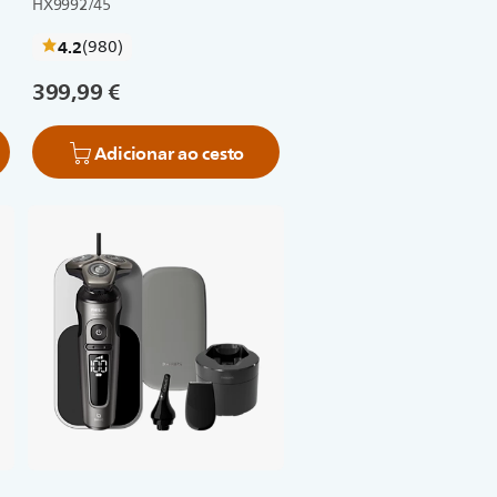
HX9992/45
críticas
4.2
(980
)
399,99 €
Adicionar ao cesto