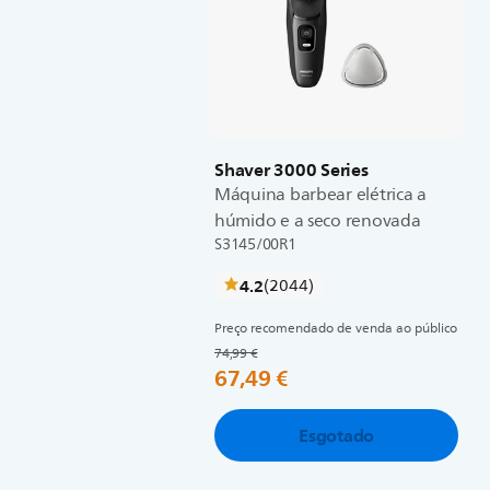
Shaver 3000 Series
Máquina barbear elétrica a
húmido e a seco renovada
S3145/00R1
críticas
4.2
(2044
)
Preço recomendado de venda ao público
74,99 €
67,49 €
Esgotado