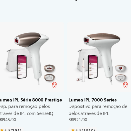
umea IPL Série 8000 Prestige
Lumea IPL 7000 Series
isp. para remoção pelos
Dispositivo para remoção de
través de IPL com SenseIQ
pelos através de IPL
RI945/00
BRI921/00
críticas
críticas
4.3
(791
)
4.2
(1610
)