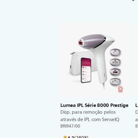
Lumea IPL Série 8000 Prestige
L
Disp. para remoção pelos
D
através de IPL com SenseIQ
a
BRI947/00
B
críticas
4.2
(2808
)