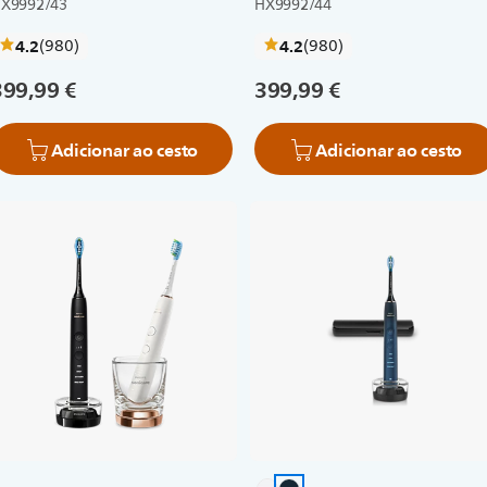
X9992/43
HX9992/44
críticas
críticas
4.2
(980
)
4.2
(980
)
399,99 €
399,99 €
Adicionar ao cesto
Adicionar ao cesto