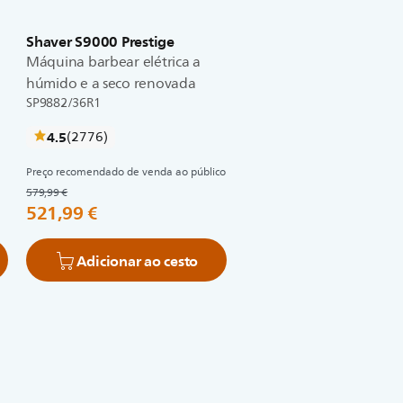
Shaver S9000 Prestige
l
Máquina barbear elétrica a
húmido e a seco renovada
SP9882/36R1
críticas
4.5
(2776
)
Preço recomendado de venda ao público
579,99 €
521,99 €
Adicionar ao cesto