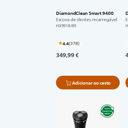
DiamondClean Smart 9400
Escova de dentes recarregável
E
HX9918/89
H
críticas
4.4
(378
)
349,99 €
Adicionar ao cesto