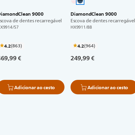
DiamondClean 9000
DiamondClean 9000
scova de dentes recarregável
Escova de dentes recarregáve
X9914/57
HX9911/88
críticas
críticas
4.2
(863
)
4.2
(964
)
469,99 €
249,99 €
Adicionar ao cesto
Adicionar ao cesto