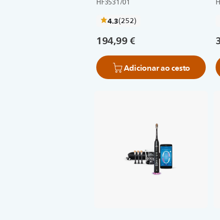
HF3531/01
H
críticas
4.3
(252
)
194,99 €
Adicionar ao cesto