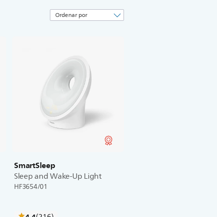
SmartSleep
Sleep and Wake-Up Light
HF3654/01
críticas
4.4
(216
)